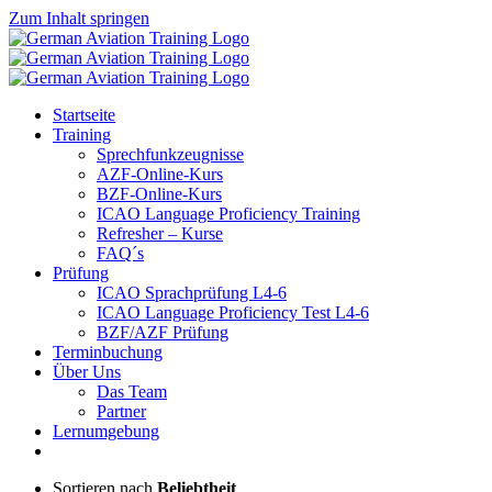
Zum Inhalt springen
Startseite
Training
Sprechfunkzeugnisse
AZF-Online-Kurs
BZF-Online-Kurs
ICAO Language Proficiency Training
Refresher – Kurse
FAQ´s
Prüfung
ICAO Sprachprüfung L4-6
ICAO Language Proficiency Test L4-6
BZF/AZF Prüfung
Terminbuchung
Über Uns
Das Team
Partner
Lernumgebung
Sortieren nach
Beliebtheit