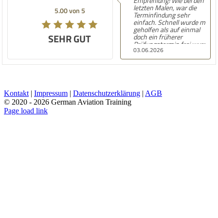
Empfehlung! Wie bei den
letzten Malen, war die
5.00 von 5
Terminfindung sehr
einfach. Schnell wurde mir
geholfen als auf einmal
SEHR GUT
doch ein früherer
Prüfungstermin frei wurde
03.06.2026
und ich die Vorbereitung
deutlich schneller machen
musste. Statt
Gruppenunterricht wurden
mir dann sogar
Einzelstunden angeboten
Kontakt
|
Impressum
|
Datenschutzerklärung
|
AGB
ohne Aufpreis. Ich habe
© 2020 -
2026 German Aviation Training
bisher BZF, ICAO Level und
AZF über GAT gemacht und
Facebook
Instagram
Page load link
war immer super zufrieden!
Nach
oben