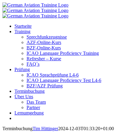
Zum
Inhalt
springen
Startseite
Training
Sprechfunkzeugnisse
AZF-Online-Kurs
BZF-Online-Kurs
ICAO Language Proficiency Training
Refresher – Kurse
FAQ´s
Prüfung
ICAO Sprachprüfung L4-6
ICAO Language Proficiency Test L4-6
BZF/AZF Prüfung
Terminbuchung
Über Uns
Das Team
Partner
Lernumgebung
Terminbuchung
Tim Hittinger
2024-12-03T01:33:20+01:00