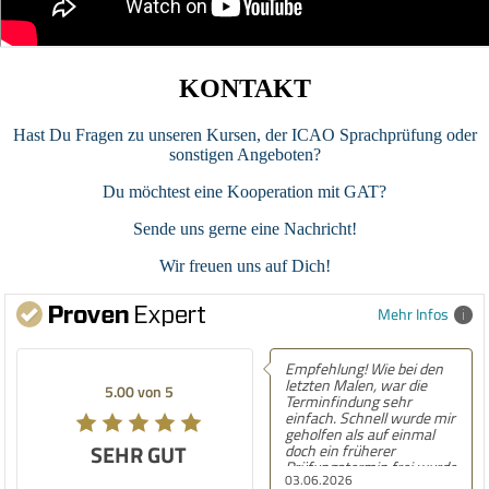
KONTAKT
Hast Du Fragen zu unseren Kursen, der ICAO Sprachprüfung oder
sonstigen Angeboten?
Du möchtest eine Kooperation mit GAT?
Sende uns gerne eine Nachricht!
Wir freuen uns auf Dich!
Mehr Infos
Empfehlung! Wie bei den
letzten Malen, war die
5.00 von 5
Terminfindung sehr
einfach. Schnell wurde mir
geholfen als auf einmal
SEHR GUT
doch ein früherer
Prüfungstermin frei wurde
03.06.2026
und ich die Vorbereitung