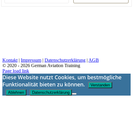
deutlich schneller machen
musste. Statt
Gruppenunterricht wurden
mir dann sogar
Einzelstunden angeboten
ohne Aufpreis. Ich habe
bisher BZF, ICAO Level und
AZF über GAT gemacht und
war immer super zufrieden!
Kontakt
|
Impressum
|
Datenschutzerklärung
|
AGB
© 2020 -
2026 German Aviation Training
Facebook
Instagram
Page load link
Diese Website nutzt Cookies, um bestmögliche
Funktionalität bieten zu können.
Verstanden
Ablehnen
Datenschutzerklärung
Nach
oben