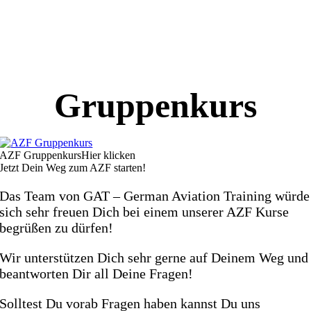
ffizieller Ausbildungspartner der Luftfahrtme
ERO Friedrichshafen
uf Wunsch auch Einzelstunden verfügbar
Gruppenkurs
AZF Gruppenkurs
Hier klicken
Jetzt Dein Weg zum AZF starten!
Das Team von GAT – German Aviation Training würde
sich sehr freuen Dich bei einem unserer AZF Kurse
begrüßen zu dürfen!
Wir unterstützen Dich sehr gerne auf Deinem Weg und
beantworten Dir all Deine Fragen!
Solltest Du vorab Fragen haben kannst Du uns