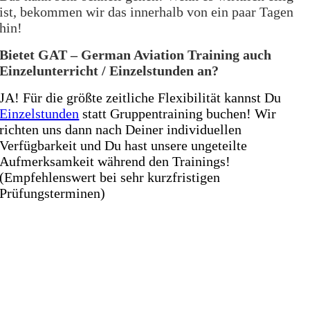
ist, bekommen wir das innerhalb von ein paar Tagen
hin!
Bietet GAT – German Aviation Training auch
Einzelunterricht / Einzelstunden an?
JA! Für die größte zeitliche Flexibilität kannst Du
Einzelstunden
statt Gruppentraining buchen! Wir
richten uns dann nach Deiner individuellen
Verfügbarkeit und Du hast unsere ungeteilte
Aufmerksamkeit während den Trainings!
(Empfehlenswert bei sehr kurzfristigen
Prüfungsterminen)
omplett Online
ragentrainer-App für AZF-Theorieprüfung
ersönliche Betreuung