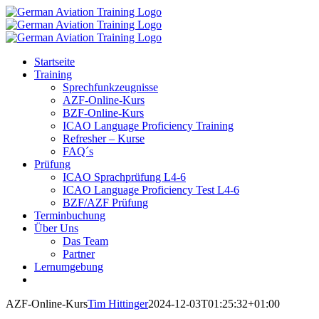
Zum
Inhalt
springen
Startseite
Training
Sprechfunkzeugnisse
AZF-Online-Kurs
BZF-Online-Kurs
ICAO Language Proficiency Training
Refresher – Kurse
FAQ´s
Prüfung
ICAO Sprachprüfung L4-6
ICAO Language Proficiency Test L4-6
BZF/AZF Prüfung
Terminbuchung
Über Uns
Das Team
Partner
Lernumgebung
AZF-Online-Kurs
Tim Hittinger
2024-12-03T01:25:32+01:00