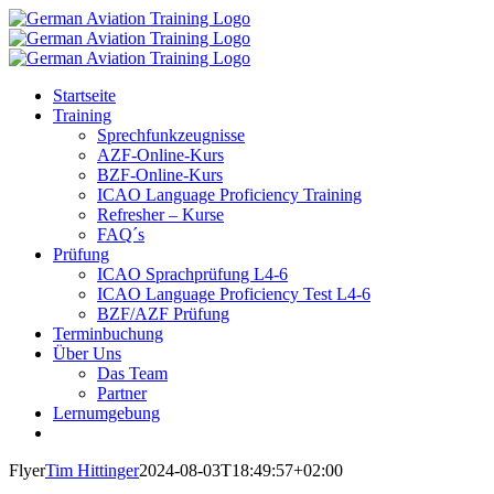
Zum
Inhalt
springen
Startseite
Training
Sprechfunkzeugnisse
AZF-Online-Kurs
BZF-Online-Kurs
ICAO Language Proficiency Training
Refresher – Kurse
FAQ´s
Prüfung
ICAO Sprachprüfung L4-6
ICAO Language Proficiency Test L4-6
BZF/AZF Prüfung
Terminbuchung
Über Uns
Das Team
Partner
Lernumgebung
Flyer
Tim Hittinger
2024-08-03T18:49:57+02:00