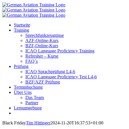
Zum
Inhalt
springen
Startseite
Training
Sprechfunkzeugnisse
AZF-Online-Kurs
BZF-Online-Kurs
ICAO Language Proficiency Training
Refresher – Kurse
FAQ´s
Prüfung
ICAO Sprachprüfung L4-6
ICAO Language Proficiency Test L4-6
BZF/AZF Prüfung
Terminbuchung
Über Uns
Das Team
Partner
Lernumgebung
Black Friday
Tim Hittinger
2024-11-20T16:37:53+01:00