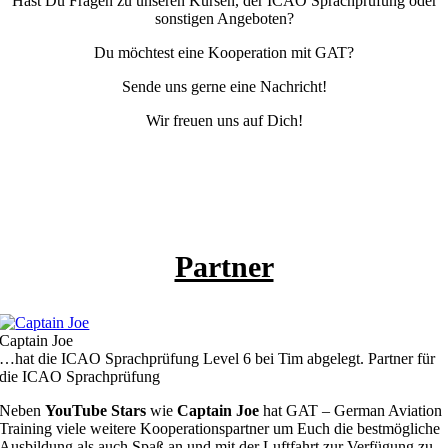
Hast Du Fragen zu unseren Kursen, der ICAO Sprachprüfung oder
sonstigen Angeboten?
Du möchtest eine Kooperation mit GAT?
Sende uns gerne eine Nachricht!
Wir freuen uns auf Dich!
Partner
Captain Joe
…hat die ICAO Sprachprüfung Level 6 bei Tim abgelegt. Partner für
die ICAO Sprachprüfung
Neben
YouTube Stars
wie
Captain Joe
hat
GAT – German Aviation
Training viele weitere Kooperationspartner um Euch die bestmögliche
Ausbildung als auch Spaß an und mit der Luftfahrt zur Verfügung zu