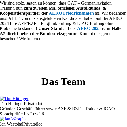
Wir sind stolz, sagen zu können, dass
GAT – German Aviation
ohne Aufpreis. Ich habe
bisher BZF, ICAO Level und
Training nun
zum zweiten Mal offizieller Ausbildungs- &
AZF über GAT gemacht und
Kooperationspartner der
AERO Friedrichshafen
ist
! Wir bedanken
war immer super zufrieden!
uns!
ALLE von uns ausgebildeten Kandidaten haben auf der AERO
2024 Ihre AZF/BZF – Flugfunkprüfung & ICAO-Prüfung ohne
Probleme bestanden!
Unser Stand
auf der
AERO 2025
ist in
Halle
A5
direkt neben der Bundesnetzagentur
. Kommt uns gerne
besuchen! Wir freuen uns!
Das Team
Tim Hittinger
Privatpilot
Gründer, Geschäftsführer sowie AZF & BZF – Trainer & ICAO
Sprachprüfer bis Level 6
Jan Westphal
Privatpilot