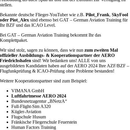
stellen.
Bekannte deutsche Flieger-YouTuber wie z.B.
Pilot_Frank
,
SkyFool
oder Piot_Alex
sind ebenso bei GAT – German Aviation Training für
Ihr BZF und das ICAO Level.
Bei GAT – German Aviation Training bekommt Ihr das
Komplettpaket.
Wir sind stolz, sagen zu können, dass
wir nun
zum zweiten Mal
offizieller Ausbildungs- & Kooperationspartner der AERO
Friedrichshafen
sind
! Wir bedanken uns! ALLE von uns
ausgebildeten Kandidaten haben auf der AERO 2024 Ihre AZF/BZF –
Flugfunkprüfung & ICAO-Prüfung ohne Probleme bestanden!
Weitere Kooperationspartner sind zum Beispiel:
VIMANA GmbH
Luftfahrtmesse AERO 2024
Bundesnetzagentur „BNetzA“
Full-Flight-Sim A320
Kügler-Aviation
Flugschule Husum
Fränkische Fliegerschule Feuerstein
Human Factors Training